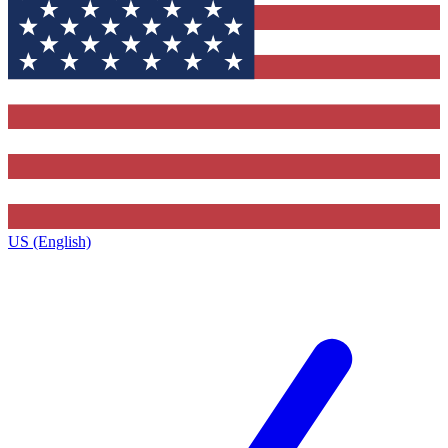
US (English)