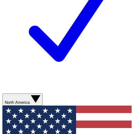
North America