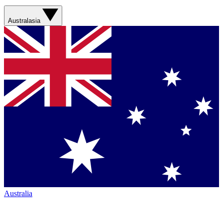
Australasia
Australia