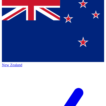
New Zealand