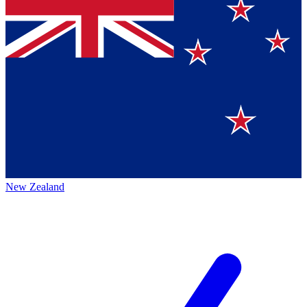
New Zealand