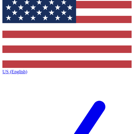
US (English)