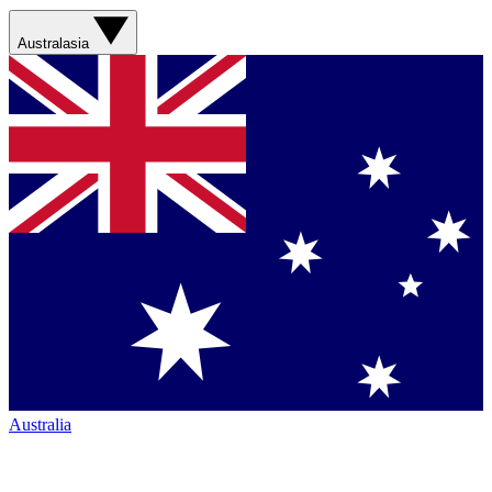
Australasia
Australia