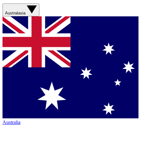
Australasia
Australia