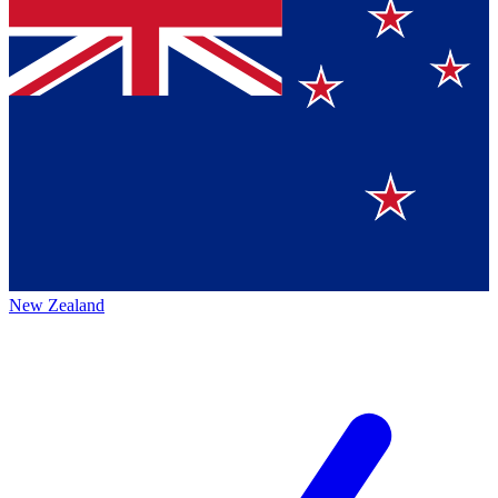
New Zealand