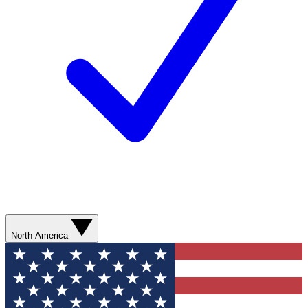
North America