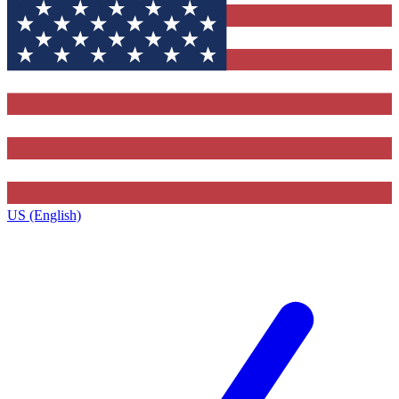
US (English)