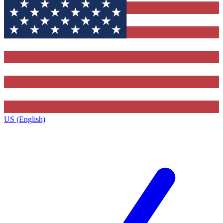
US (English)