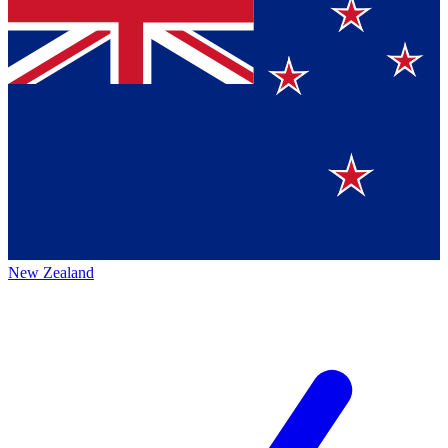
New Zealand