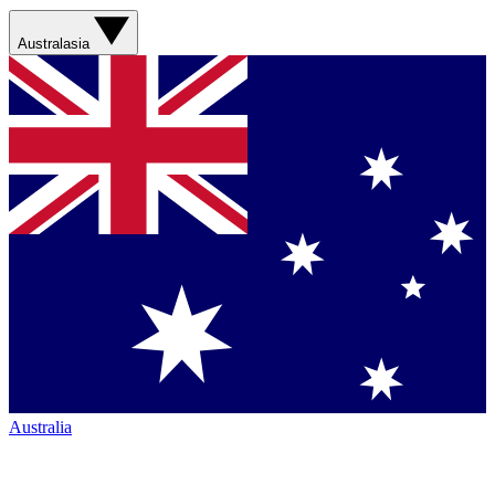
Australasia
Australia