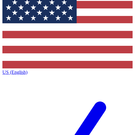
US (English)