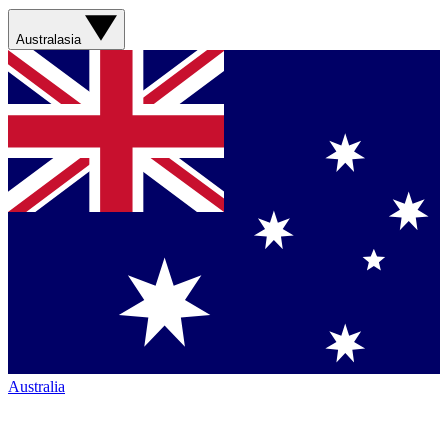
Australasia
Australia