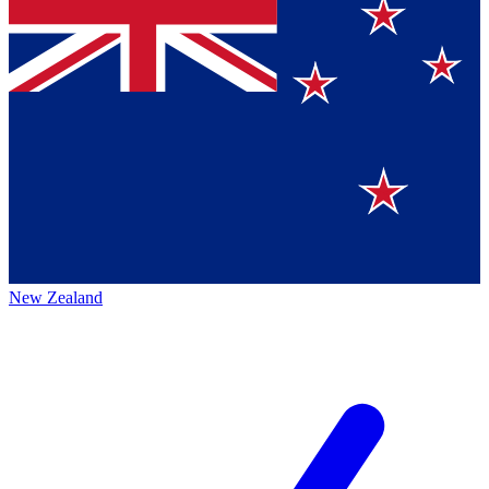
New Zealand