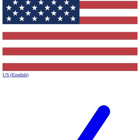
US (English)