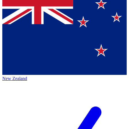
New Zealand