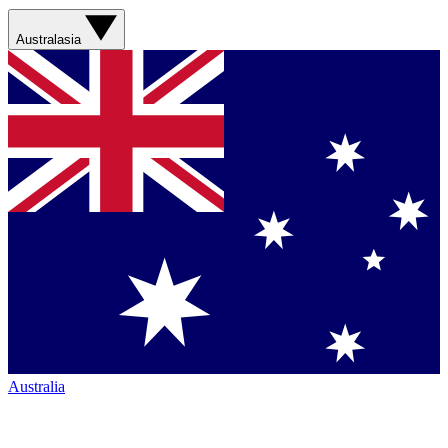
Australasia
Australia