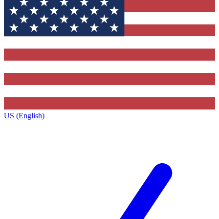
US (English)