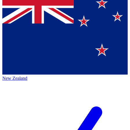
New Zealand