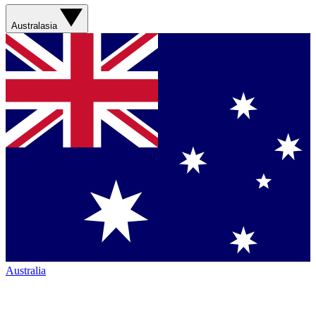
Australasia
Australia