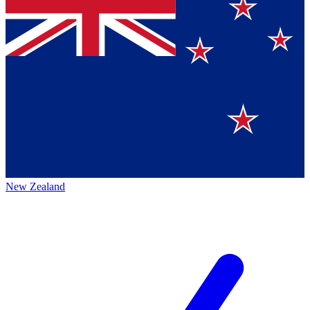
New Zealand