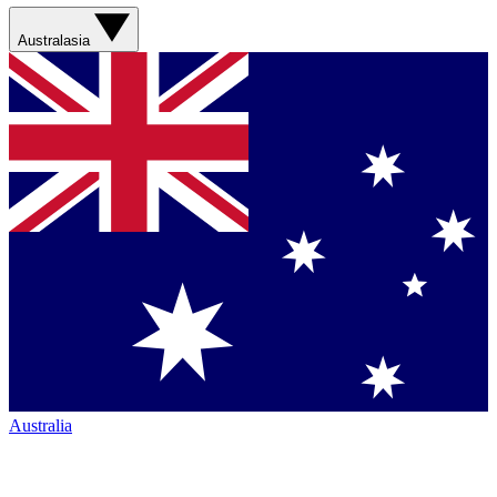
Australasia
Australia