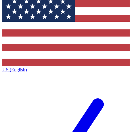
US (English)