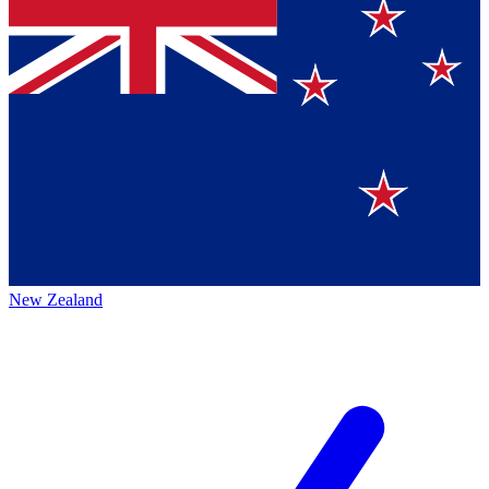
New Zealand