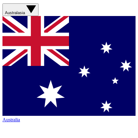
Australasia
Australia