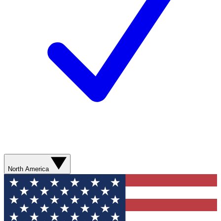
North America