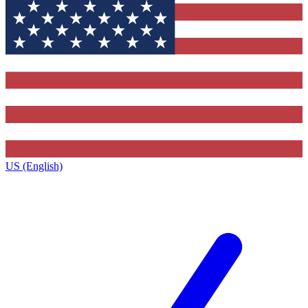
US (English)