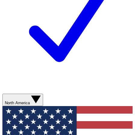
North America