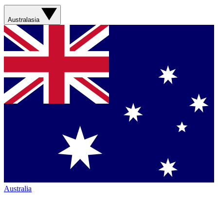
Australasia
Australia