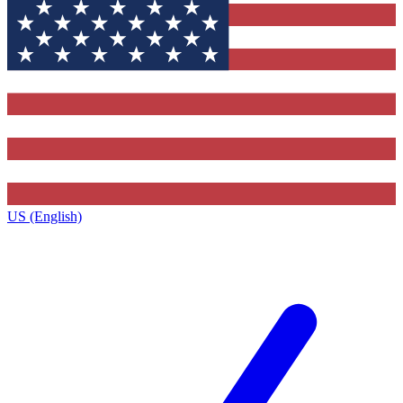
US (English)