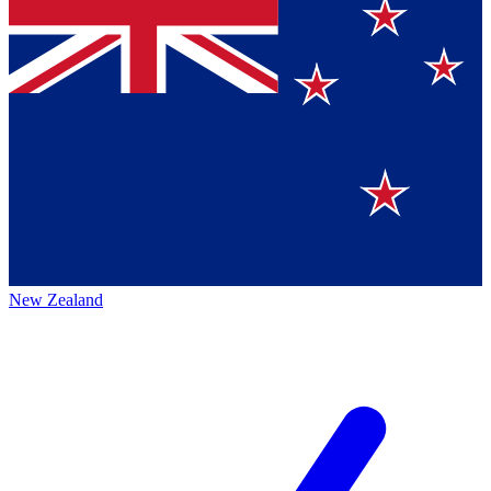
New Zealand