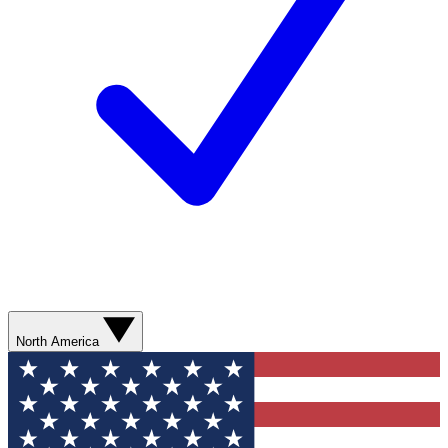
North America