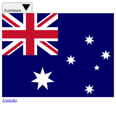
Australasia
Australia