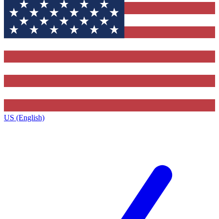
US (English)