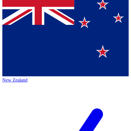
New Zealand