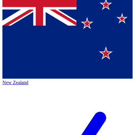
New Zealand