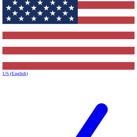
US (English)