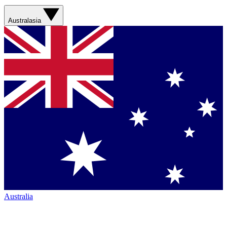
Australasia
Australia