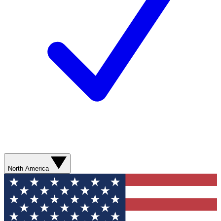
North America