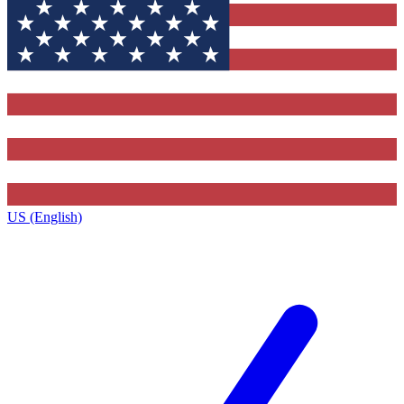
US (English)