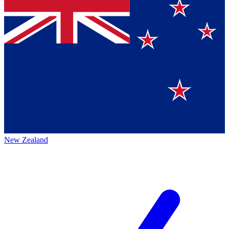
New Zealand