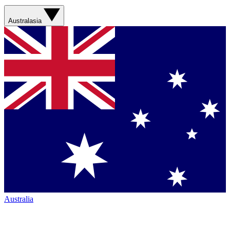
Australasia
Australia