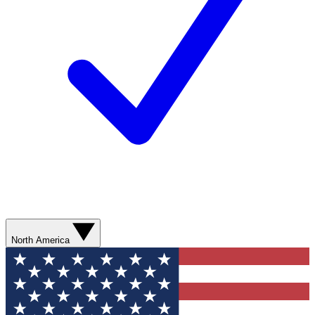
North America