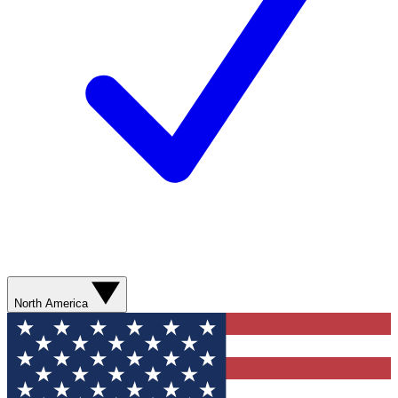
North America