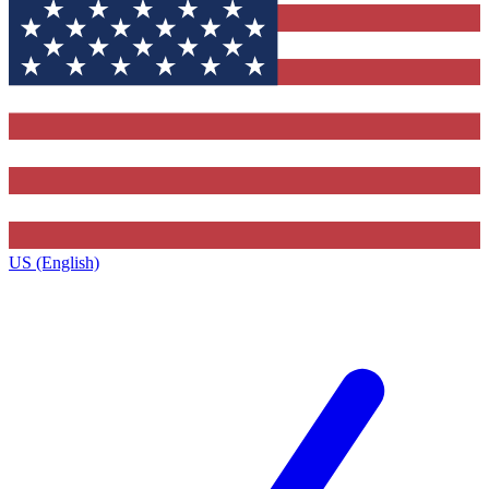
US (English)