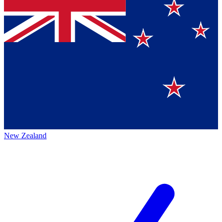
New Zealand