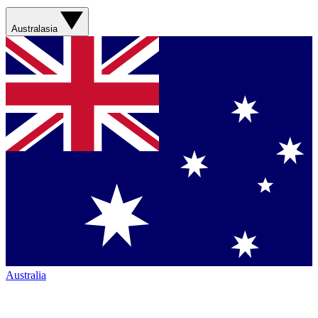
Australasia
Australia