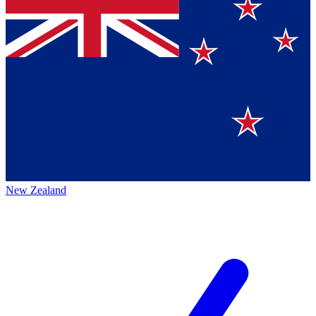
New Zealand