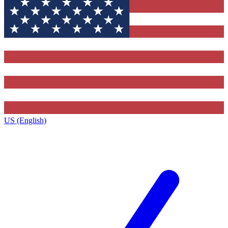
US (English)