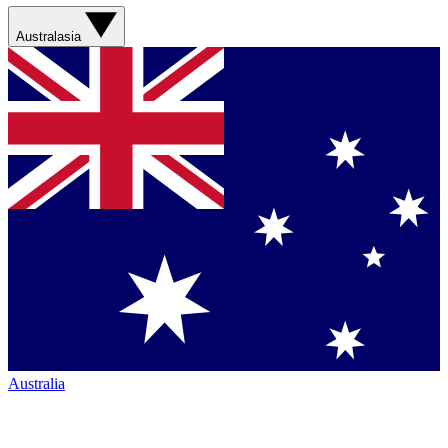
Australasia
Australia