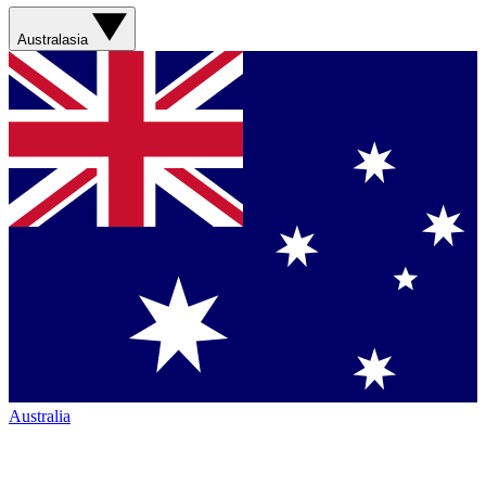
Australasia
Australia