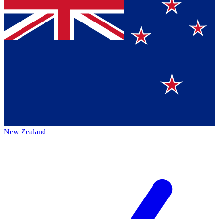
New Zealand