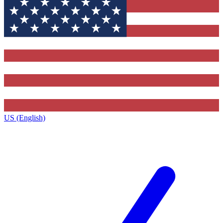
US (English)