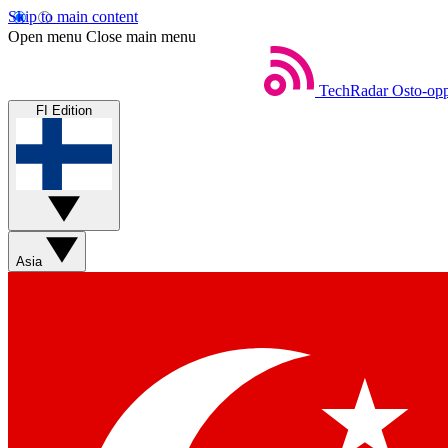
Skip to main content
Open menu
Close main menu
TechRadar
Osto-opp
FI Edition
Asia