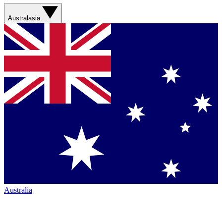
Australasia
Australia