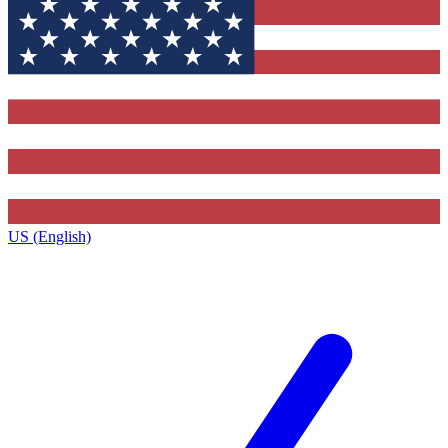
US (English)