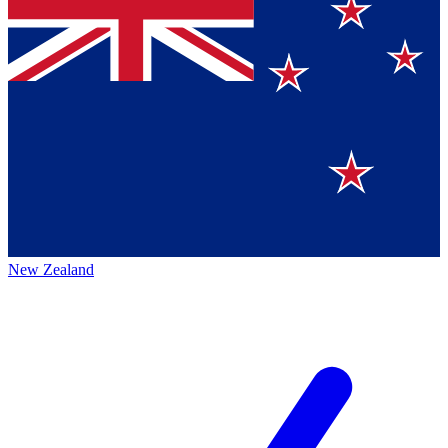
New Zealand