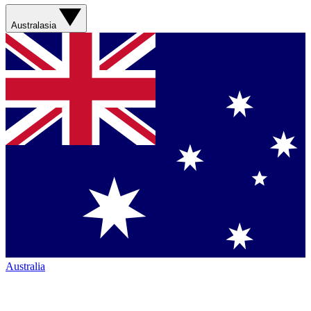
Australasia
Australia