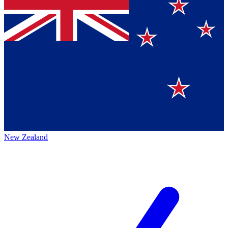
New Zealand