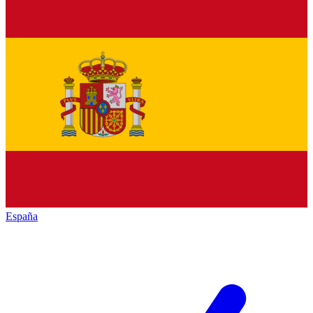
España