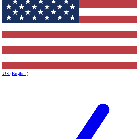
US (English)