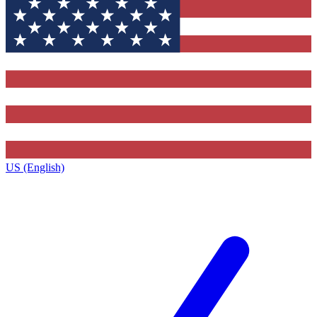
US (English)