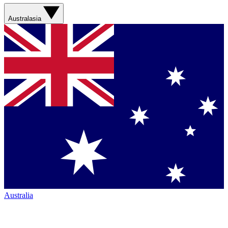
Australasia
Australia