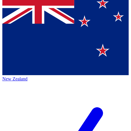
New Zealand