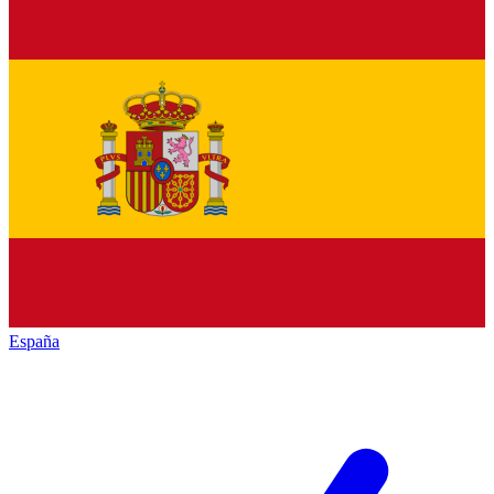
España