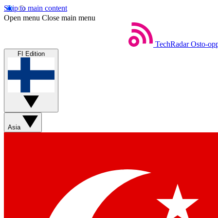
Skip to main content
Open menu
Close main menu
TechRadar
Osto-opp
FI Edition
Asia