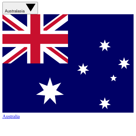
Australasia
Australia