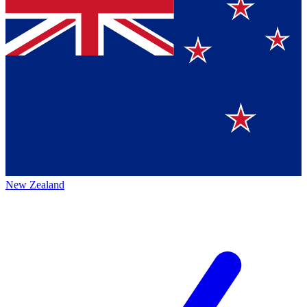
New Zealand