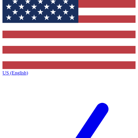
US (English)