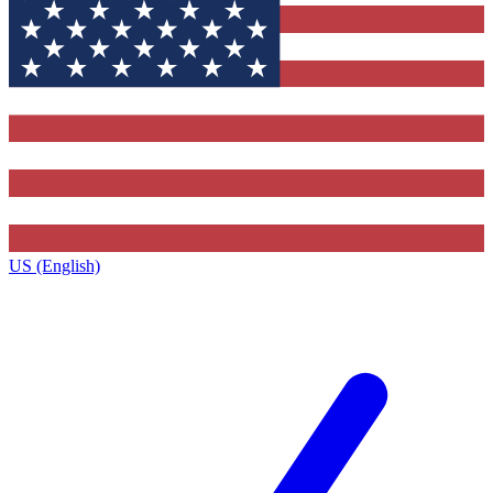
US (English)