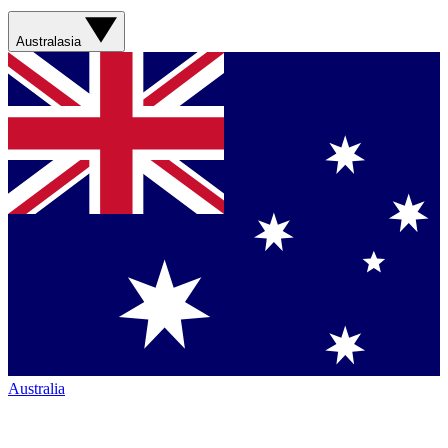
Australasia
Australia