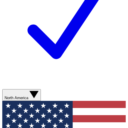
North America