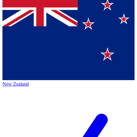
New Zealand