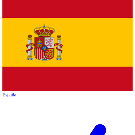
España