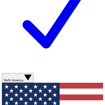
North America