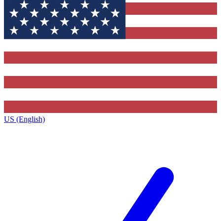
US (English)