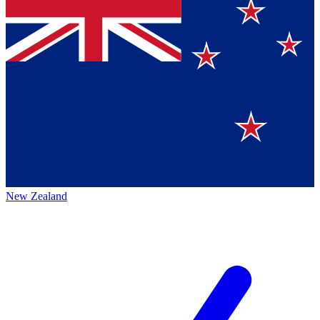
New Zealand