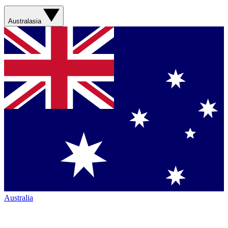
Australasia
Australia