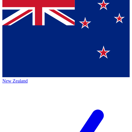
New Zealand