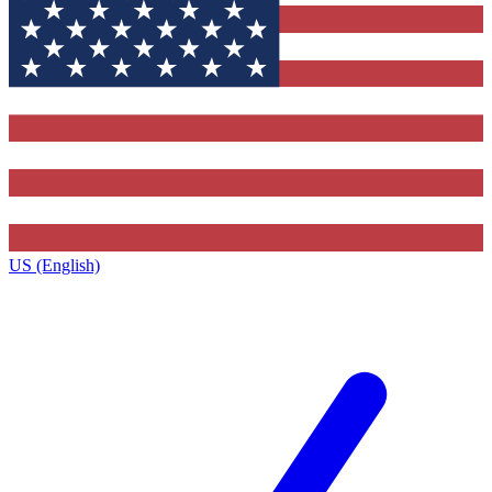
US (English)