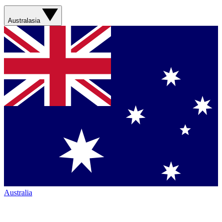
Australasia
Australia