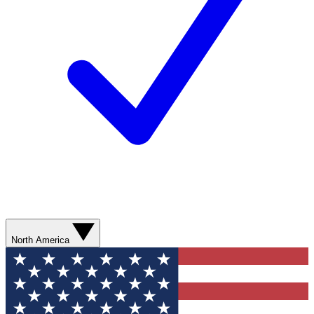
North America