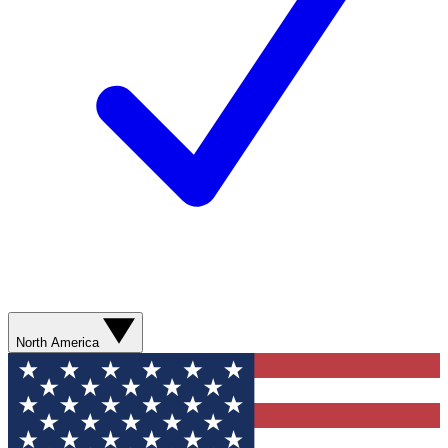
North America