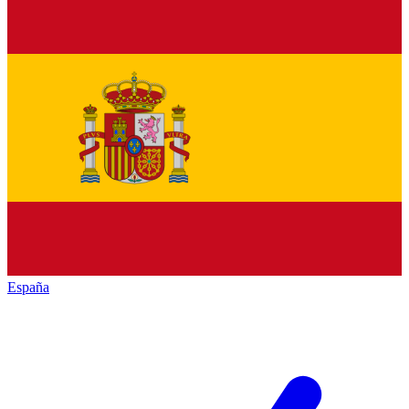
España