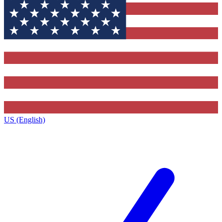
US (English)