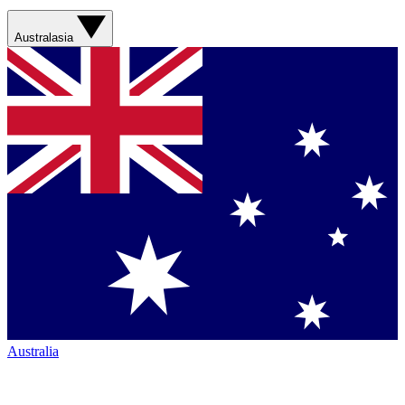
Australasia
Australia