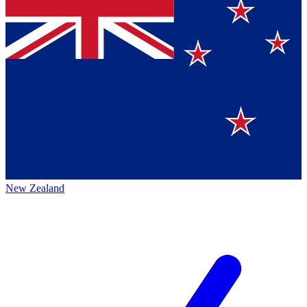
New Zealand