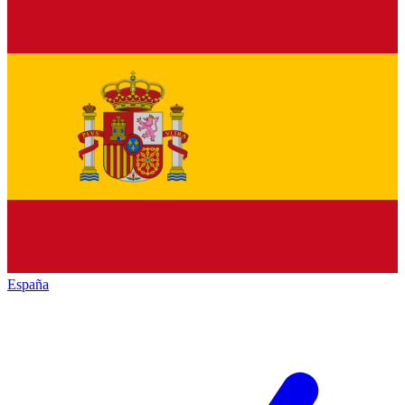
España