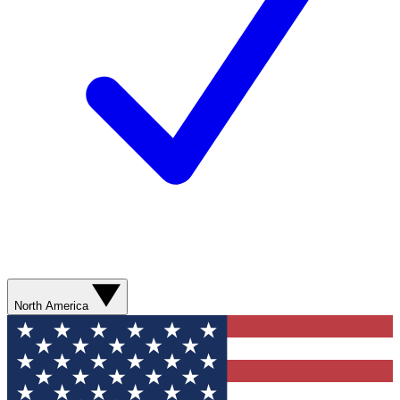
North America