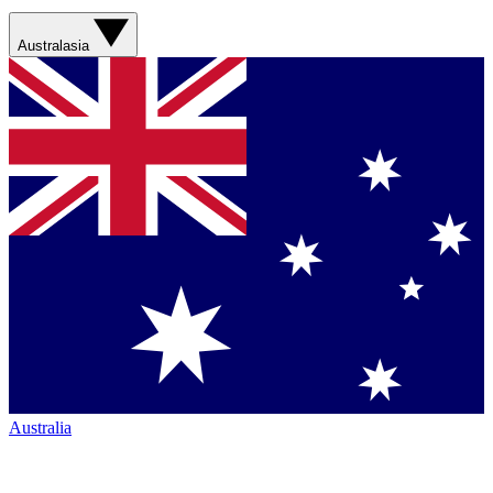
Australasia
Australia