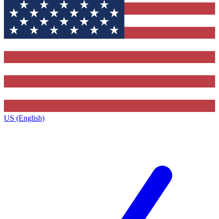
US (English)