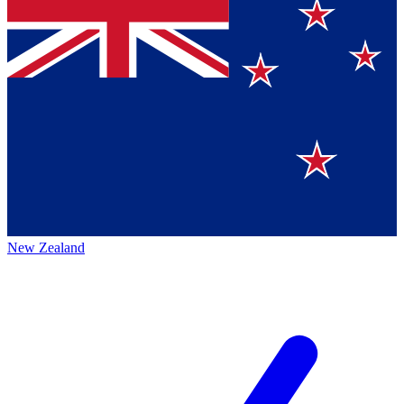
New Zealand