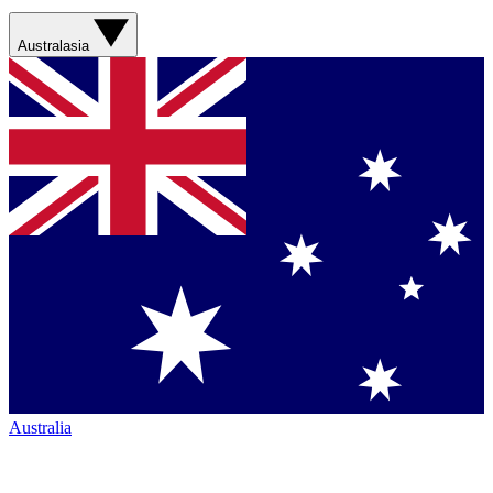
Australasia
Australia