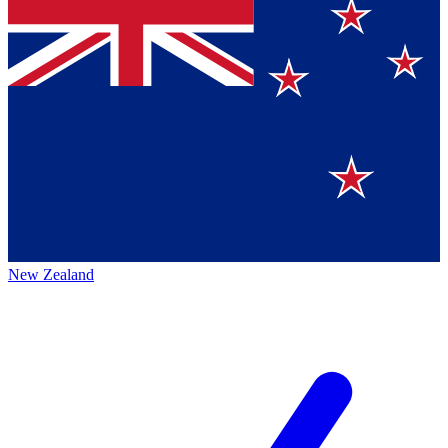
New Zealand