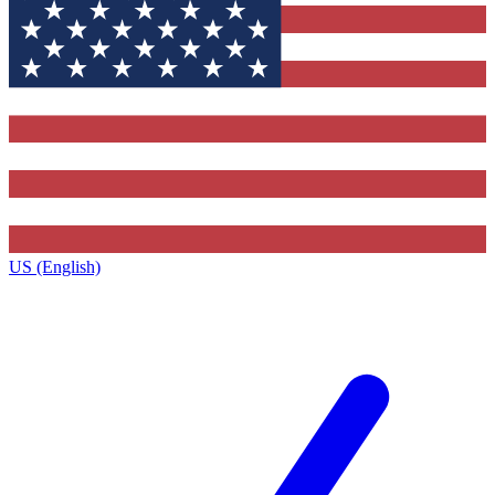
US (English)