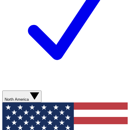
North America