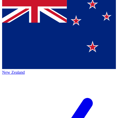
New Zealand