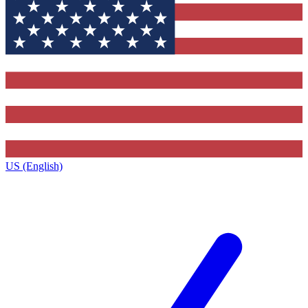
US (English)