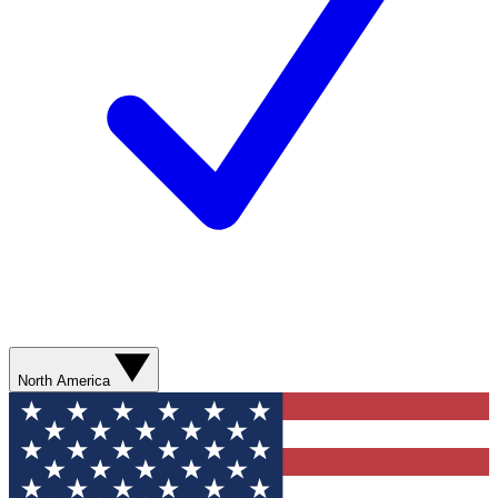
North America