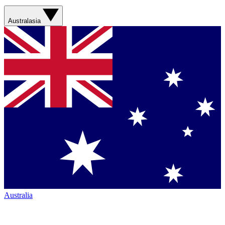
Australasia
Australia