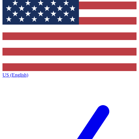
US (English)