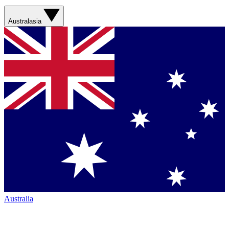
Australasia
Australia