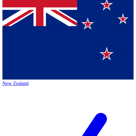
New Zealand