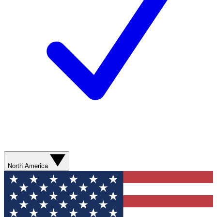
North America