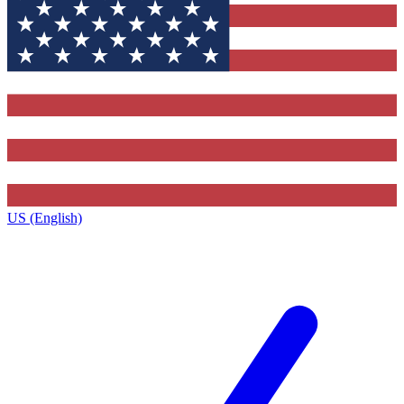
US (English)