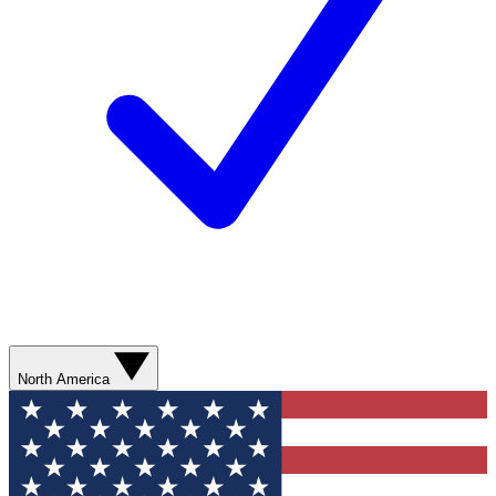
North America