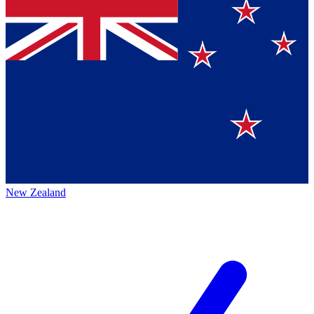
New Zealand