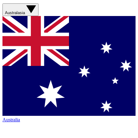
Australasia
Australia