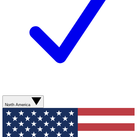
North America