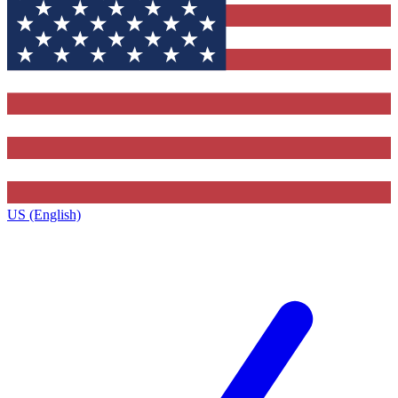
US (English)