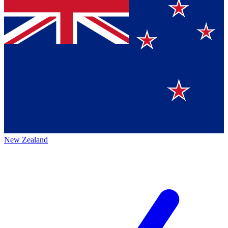
New Zealand