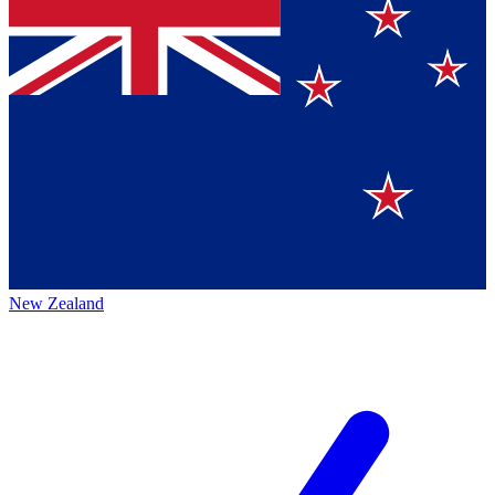
New Zealand