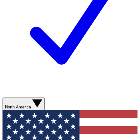
North America