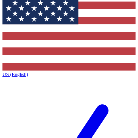
US (English)