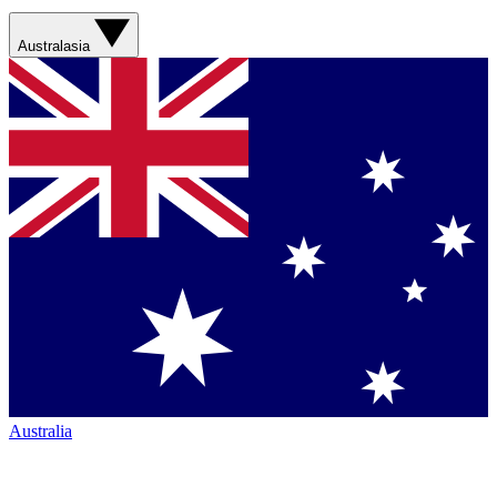
Australasia
Australia