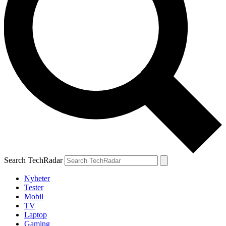
Search TechRadar
Nyheter
Tester
Mobil
TV
Laptop
Gaming