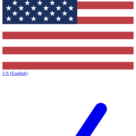
US (English)