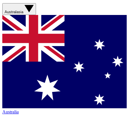
Australasia
Australia