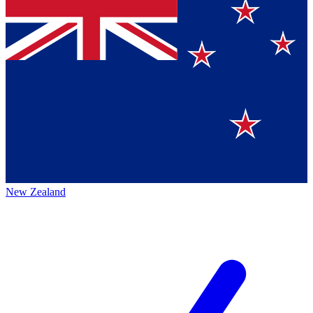
New Zealand