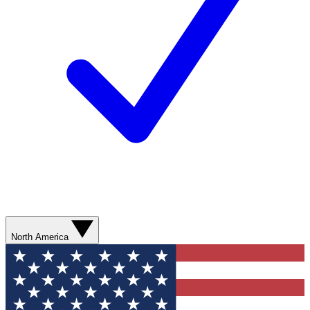
North America