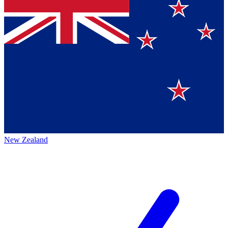
New Zealand