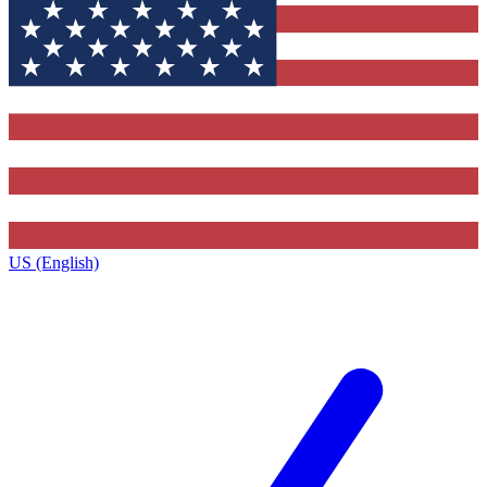
US (English)