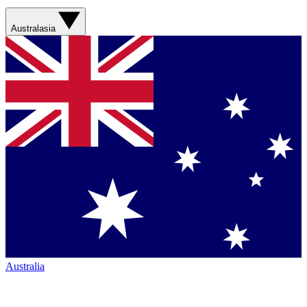
Australasia
Australia