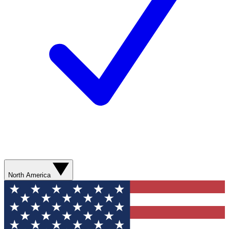
North America