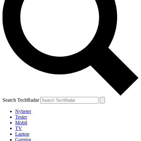
Search TechRadar
Nyheter
Tester
Mobil
TV
Laptop
Gaming