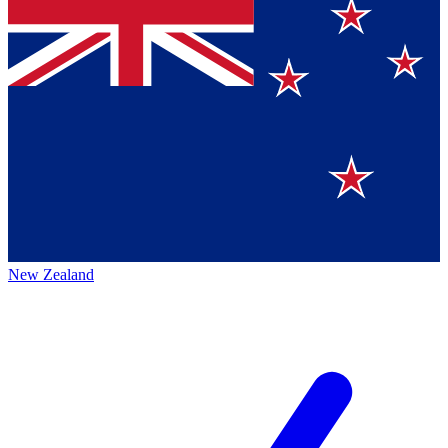
New Zealand