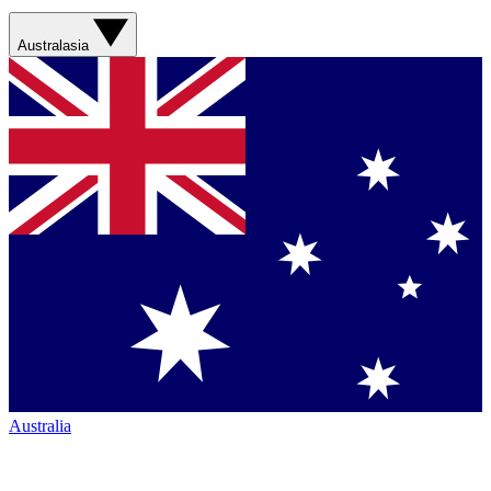
Australasia
Australia