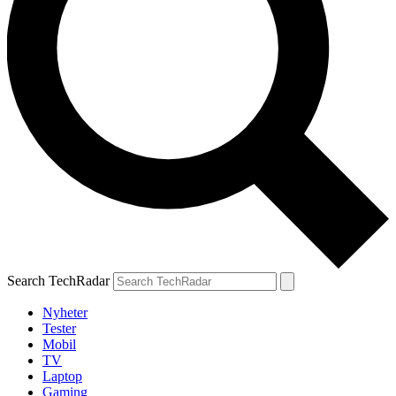
Search TechRadar
Nyheter
Tester
Mobil
TV
Laptop
Gaming