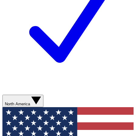
North America