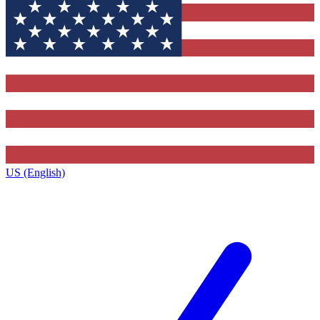
US (English)