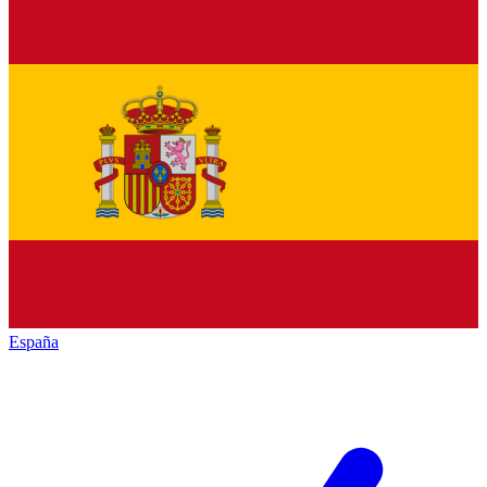
España