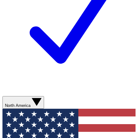
North America