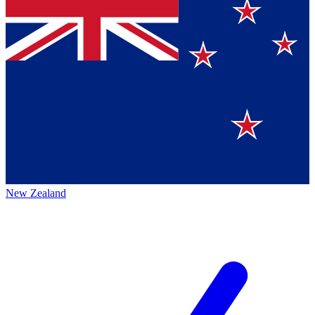
New Zealand