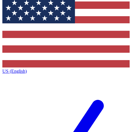
US (English)