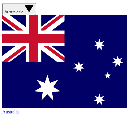
Australasia
Australia