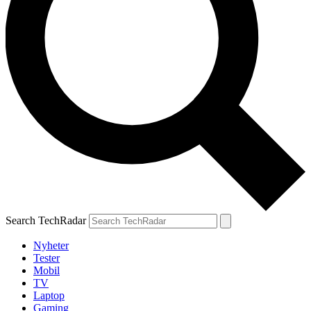
Search TechRadar
Nyheter
Tester
Mobil
TV
Laptop
Gaming