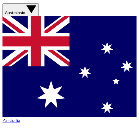
Australasia
Australia