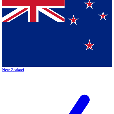
New Zealand