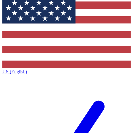
US (English)