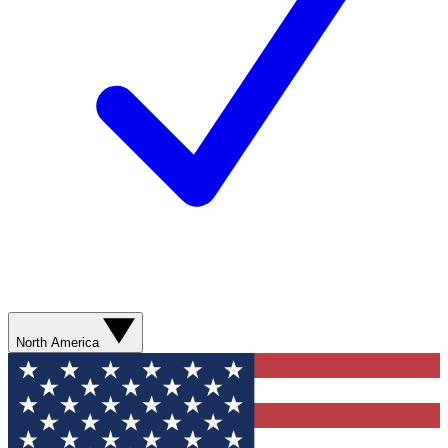
North America