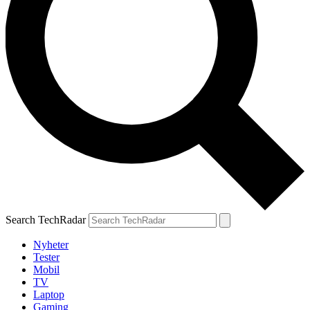
Search TechRadar
Nyheter
Tester
Mobil
TV
Laptop
Gaming