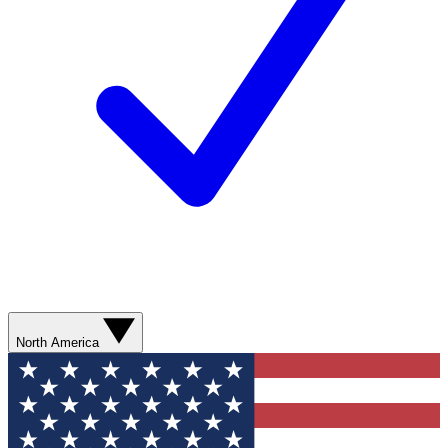
North America