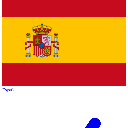
España