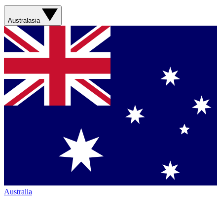
Australasia
Australia