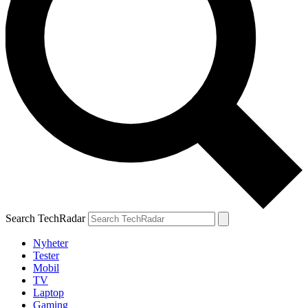
Search TechRadar
Nyheter
Tester
Mobil
TV
Laptop
Gaming