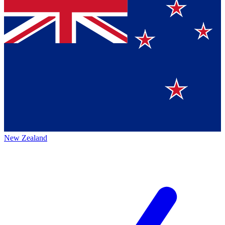
New Zealand