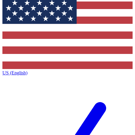
US (English)