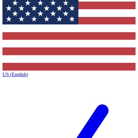
US (English)