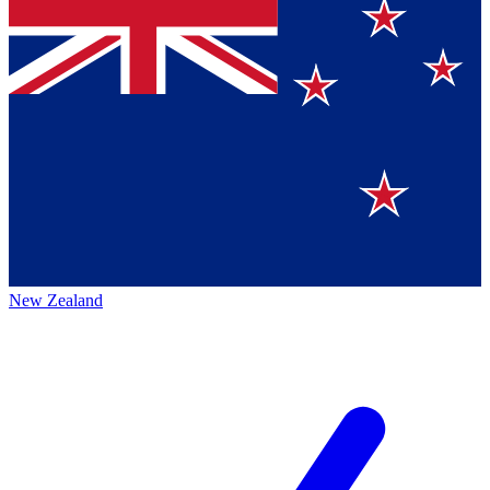
New Zealand