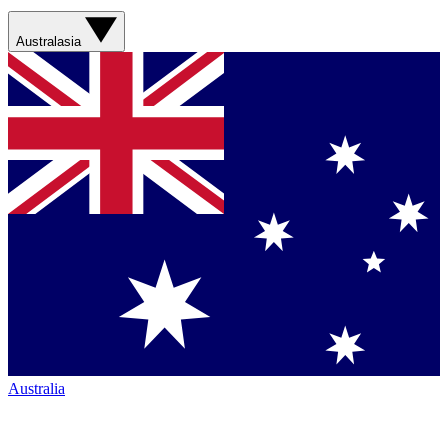
Australasia
Australia