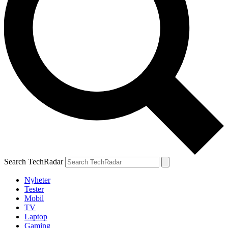
Search TechRadar
Nyheter
Tester
Mobil
TV
Laptop
Gaming