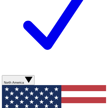
North America