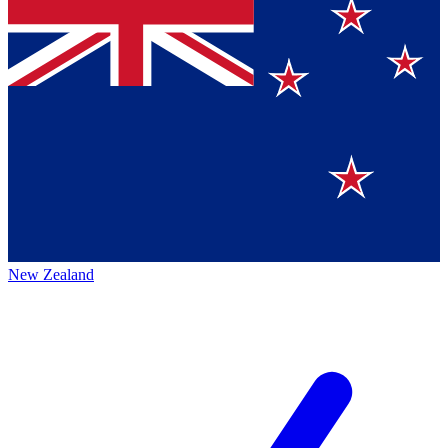
New Zealand