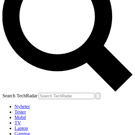
Search TechRadar
Nyheter
Tester
Mobil
TV
Laptop
Gaming