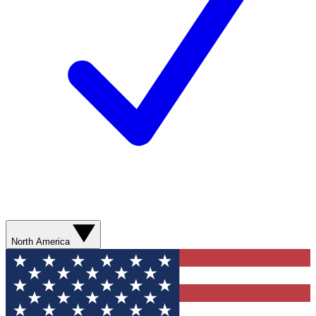
North America