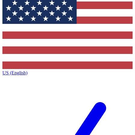
US (English)