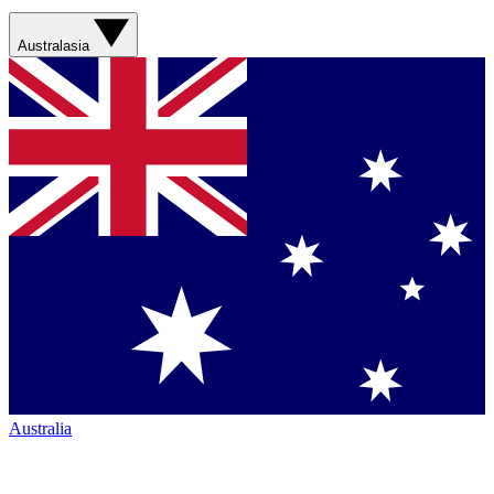
Australasia
Australia