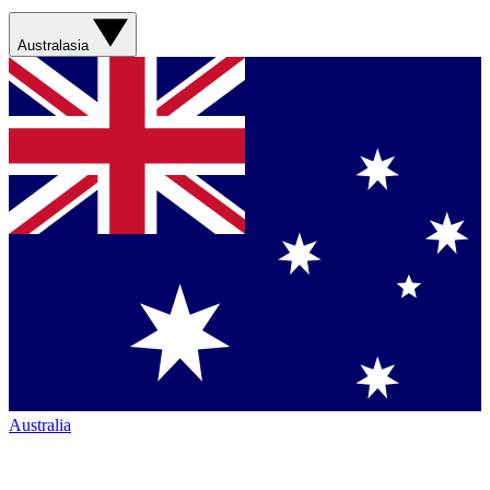
Australasia
Australia