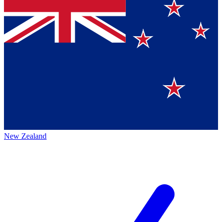
New Zealand