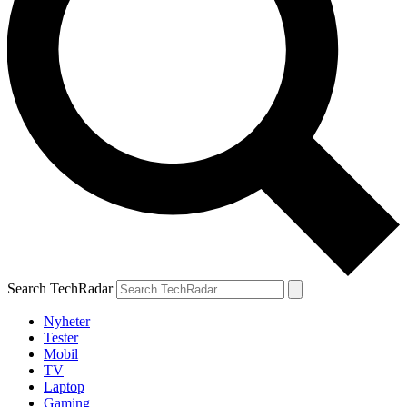
Search TechRadar
Nyheter
Tester
Mobil
TV
Laptop
Gaming