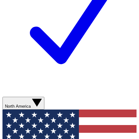
North America