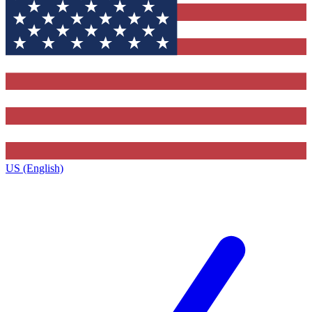
US (English)