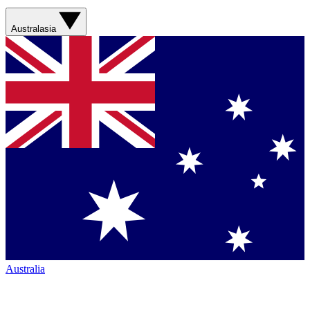
Australasia
Australia