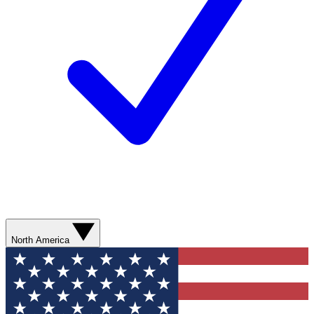
North America