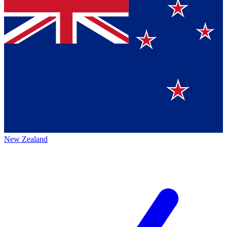
New Zealand