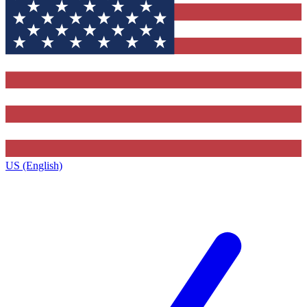
US (English)