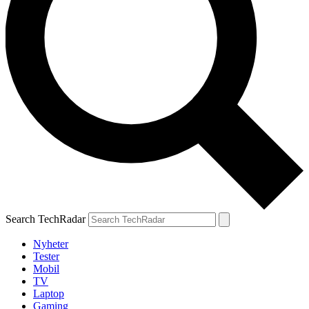
Search TechRadar
Nyheter
Tester
Mobil
TV
Laptop
Gaming