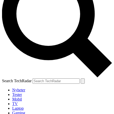
Search TechRadar
Nyheter
Tester
Mobil
TV
Laptop
Gaming