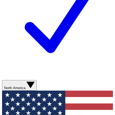
North America