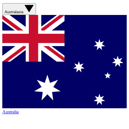
Australasia
Australia