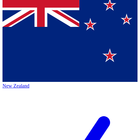
New Zealand