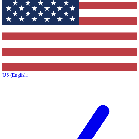
US (English)