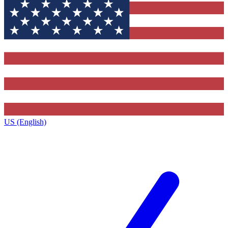
US (English)