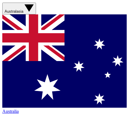
Australasia
Australia