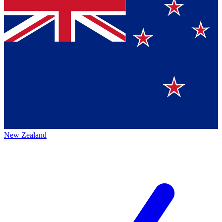
New Zealand