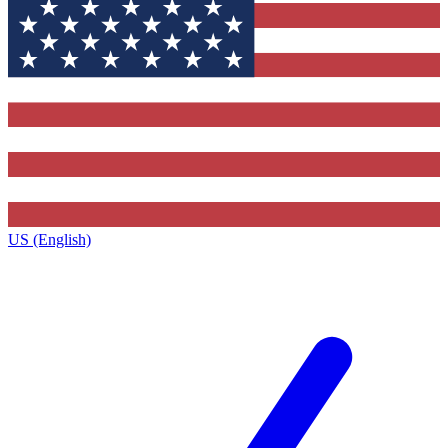
US (English)