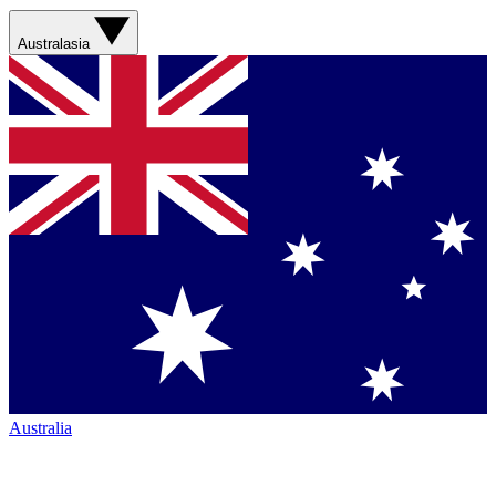
Australasia
Australia