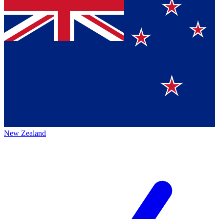
New Zealand