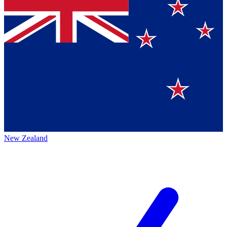
New Zealand