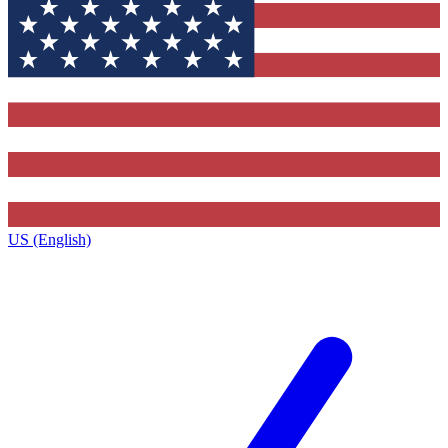
US (English)