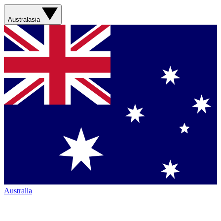
Australasia
Australia