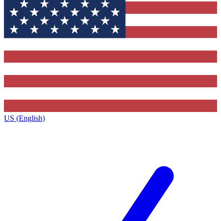
US (English)