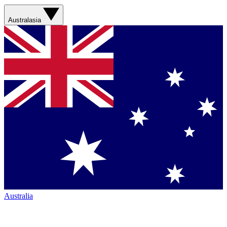
Australasia
Australia