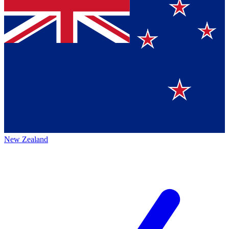
New Zealand