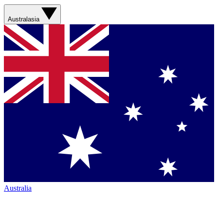
Australasia
Australia