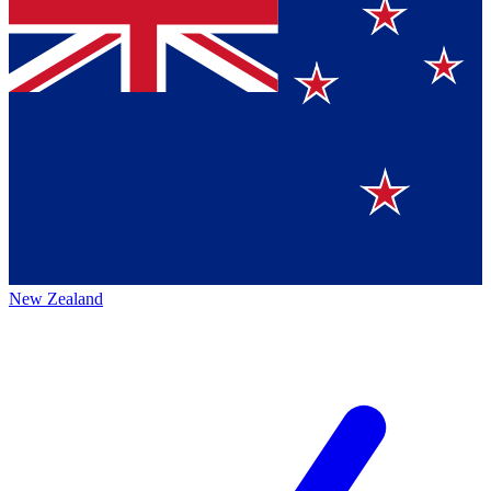
New Zealand