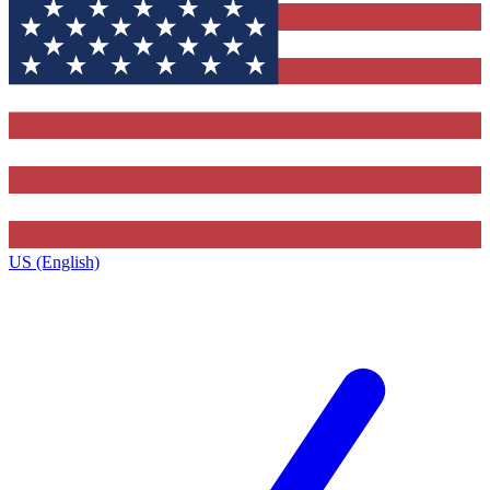
US (English)