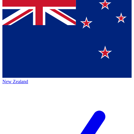
New Zealand