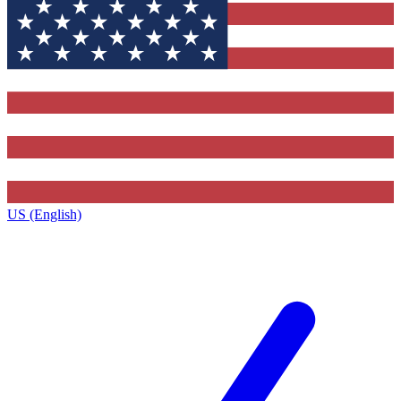
US (English)