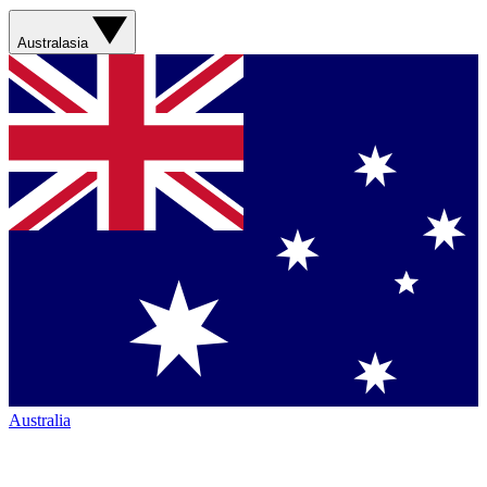
Australasia
Australia